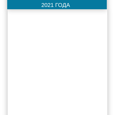
2021 года
Прием в 1 класс
Выбор модуля ОРКСЭ
ТПМПК
Электронный дневник
Ежедневное меню
Расписание занятий
Медицинский кабинет
Обратная связь
Вопрос/Ответ
Ответы на часто задаваемые вопросы
Новости Минпросвещения России
Ученикам
Классы и классные руководители
Расписание занятий