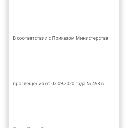
medal@spbarchives.ru
вместе с
В соответствии с Приказом Министерства
фотографией, либо прислать информацию
просвещения от 02.09.2020 года № 458 в
сообщением в официальную группу