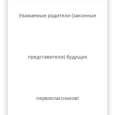
Методические материалы
Комиссия по противодействию коррупции
Уважаемые родители (законные
Обратная связь для сообщений о фактах коррупции
Информационные материалы
Службы школы
Санкт-Петербурга
Бегловым А.Д.
Социально-педагогическое сопровождение
Психолого-педагогическое сопровождение
представители) будущих
Психолого-педагогический консилиум
Служба медиации
Медицинский кабинет
Для этого нужно найти карточку своего
Библиотека
Служба здоровья
первоклассников!
Организация отдыха и оздоровления детей
Охрана труда