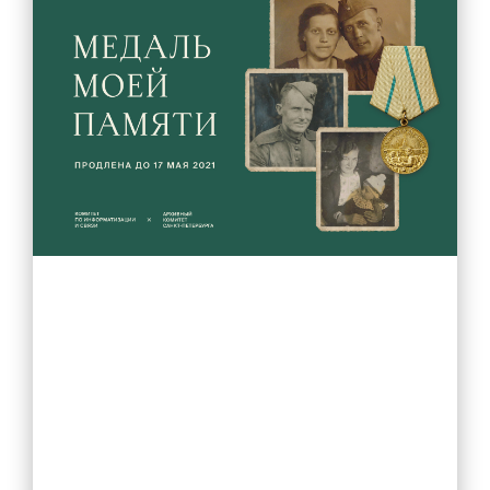
Методическая копилка
Разработки уроков
Воспитательная работа
Штаб воспитательной работы
Классные руководители
Документация
Профориентация
Разговоры о важном
Профилактика детского дорожно-транспортного травматизма
Профилактика негативных явлений среди
несовершеннолетних
Школьное самоуправление
Первичное отделение РДДМ «Движение первых»
Орлята России