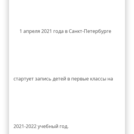
Снижение бюрократической нагрузки на
родственника на портале
учителя
1 апреля 2021 года в Санкт-Петербурге
https://medal.spbarchives.ru
, после написать
стартует запись детей в первые классы на
рассказ и отправить его на почту
2021-2022 учебный год.