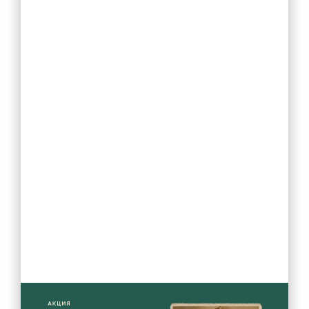
Учебная работа
Обучение с использованием дистанционных
образовательных технологий
Введение ФГОС СОО
Государственная итоговая аттестация (ГИА)
Итоговое собеседование (ИС-9)
Итоговое сочинение (ИС-11)
Проведение оценочных процедур в ОУ
Всероссийские проверочные работы
Всероссийская олимпиада школьников
Функциональная грамотность
Проектная деятельность
Конкурсы , олимпиады
Инновационная деятельность