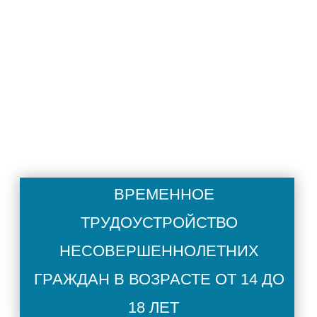
«Государственные и муниципальные услуги
(функции) в Санкт-Петербурге» или в МФЦ.
ВРЕМЕННОЕ
ТРУДОУСТРОЙСТВО
НЕСОВЕРШЕННОЛЕТНИХ
При этом
не обязательно
подавать
ГРАЖДАН В ВОЗРАСТЕ ОТ 14 ДО
18 ЛЕТ