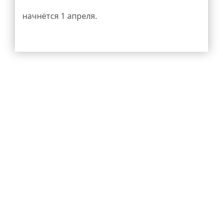
начнётся 1 апреля.
Заявления можно подать через портал
электронных услуг Санкт-Петербурга