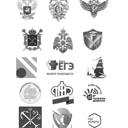
Прием в 1 класс
Выбор модуля ОРКСЭ
ТПМПК
Электронный дневник
Ежедневное меню
Расписание занятий
Медицинский кабинет
Обратная связь
Вопрос/Ответ
Ответы на часто задаваемые вопросы
Новости Минпросвещения России
Ученикам
Классы и классные руководители
Расписание занятий