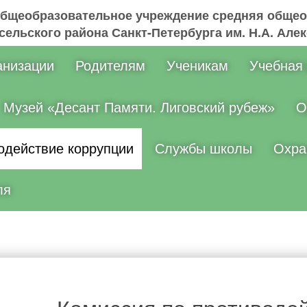
общеобразовательное учреждение средняя общео
ельского района Санкт-Петербурга им. Н.А. Але
анизации
Родителям
Ученикам
Учебная
Музей «Десант Памяти. Лиговский рубеж»
О
одействие коррупции
Службы школы
Охра
ля