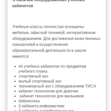
Расписание занятий
кабинетов
Учебная работа
Обучение с использованием дистанционных
образовательных технологий
Учебные классы полностью оснащены
мебелью, офисной техникой, интерактивным
Введение ФГОС СОО
оборудованием. Для достижения качественных
Государственная итоговая аттестация (ГИА)
показателей и осуществления
Итоговое собеседование (ИС-9)
образовательной деятельности в школе
имеются:
Итоговое сочинение (ИС-11)
Проведение оценочных процедур в ОУ
40 учебных кабинетов по предметам
учебного плана
Всероссийские проверочные работы
спортивный зал
Всероссийская олимпиада школьников
малый спортивный зал
тренажерный зал с оборудованием ТИСА
Функциональная грамотность
кабинет технологии для девочек
кабинет технологии для мальчиков
Проектная деятельность
библиотека
Конкурсы , олимпиады
2 кабинета информатики
3 кабинета английского языка