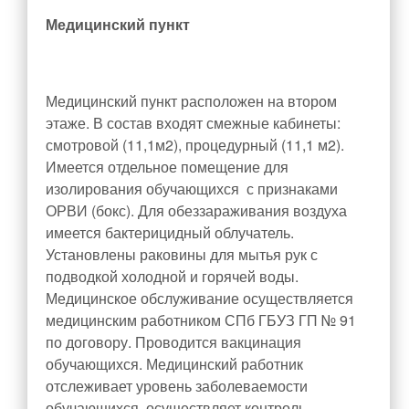
Медицинский пункт
Методические материалы
Комиссия по противодействию коррупции
Обратная связь для сообщений о фактах коррупции
Медицинский пункт расположен на втором
Информационные материалы
этаже. В состав входят смежные кабинеты:
смотровой (11,1м
2
), процедурный (11,1 м
2
).
Службы школы
Имеется отдельное помещение для
Социально-педагогическое сопровождение
изолирования обучающихся с признаками
Психолого-педагогическое сопровождение
ОРВИ (бокс). Для обеззараживания воздуха
имеется бактерицидный облучатель.
Психолого-педагогический консилиум
Установлены раковины для мытья рук с
Служба медиации
подводкой холодной и горячей воды.
Медицинский кабинет
Медицинское обслуживание осуществляется
медицинским работником СПб ГБУЗ ГП № 91
Библиотека
по договору. Проводится вакцинация
Служба здоровья
обучающихся. Медицинский работник
Организация отдыха и оздоровления детей
отслеживает уровень заболеваемости
обучающихся, осуществляет контроль