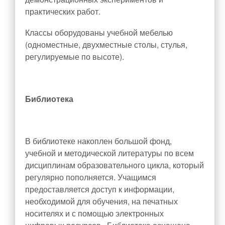
Нормативные документы музея
практических работ.
Музейная экспозиция
Классы оборудованы учебной мебелью
Визитка музея
(одноместные, двухместные столы, стулья,
регулируемые по высоте).
Экскурсионная и просветительская деятельность музея
О нас пишут
Награды и достижения
Библиотека
Бессмертный полк
ОДОД
В библиотеке накоплен большой фонд,
Документы ОДОД
учебной и методической литературы по всем
Визитная карточка ОДОД
дисциплинам образовательного цикла, который
Деятельность ОДОД
регулярно пополняется. Учащимся
предоставляется доступ к информации,
ШСК
необходимой для обучения, на печатных
Достижения обучающихся ОДОД
носителях и с помощью электронных
Достижения педагогов ОДОД