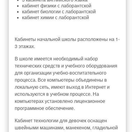
Инновационная деятельность
кабинет физики с лаборантской
Методическая копилка
кабинет биологии с лаборантской
кабинет химии с лаборантской
Разработки уроков
Воспитательная работа
Кабинеты начальной школы расположены на 1-
Штаб воспитательной работы
3 этажах.
Классные руководители
В школе имеется необходимый набор
Документация
технических средств и учебного оборудования
Профориентация
для организации учебно-воспитательного
Разговоры о важном
процесса. Все компьютеры объединены в
локальную сеть, имеют выход в Интернет и
Профилактика детского дорожно-транспортного травматизма
используются в учебном процессе. На
Профилактика негативных явлений среди
компьютерах установлено лицензионное
несовершеннолетних
программное обеспечение.
Школьное самоуправление
Кабинет технологии для девочек оснащен
Первичное отделение РДДМ «Движение первых»
швейными машинами, манекеном, гладильной
Орлята России