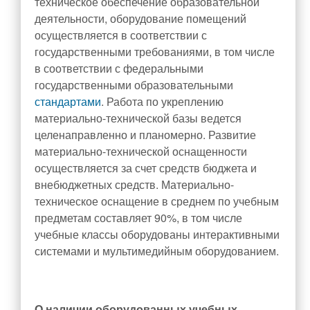
техническое обеспечение образовательной
Объявления для родителей
деятельности, оборудование помещений
Прием в 1 класс
осуществляется в соответствии с
государственными требованиями, в том числе
Выбор модуля ОРКСЭ
в соответствии с федеральными
ТПМПК
государственными образовательными
Электронный дневник
стандартами
.
Работа по укреплению
материально-технической базы ведется
Ежедневное меню
целенаправленно и планомерно. Развитие
Расписание занятий
материально-технической оснащенности
Медицинский кабинет
осуществляется за счет средств бюджета и
внебюджетных средств. Материально-
Обратная связь
техническое оснащение в среднем по учебным
Вопрос/Ответ
предметам составляет 90%, в том числе
Ответы на часто задаваемые вопросы
учебные классы оборудованы интерактивными
Новости Минпросвещения России
системами и мультимедийным оборудованием.
Ученикам
Классы и классные руководители
О наличии оборудованных учебных