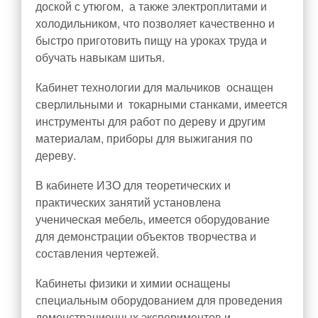
доской с утюгом, а также электроплитами и
холодильником, что позволяет качественно и
Всероссийский конкурс «Большая перемена»
быстро приготовить пищу на уроках труда и
Школьная жизнь
обучать навыкам шитья.
История школы
Кабинет технологии для мальчиков оснащен
Достижения педагогического коллектива
сверлильными и токарными станками, имеется
Достижения обучающихся
инструменты для работ по дереву и другим
материалам, приборы для выжигания по
Наши события
дереву.
Школьные предметные недели
В кабинете ИЗО для теоретических и
Спортивные события
практических занятий установлена
Готов к труду и обороне
ученическая мебель, имеется оборудование
ЦОС
для демонстрации объектов творчества и
составления чертежей.
Наставничество
Кабинеты физики и химии оснащены
Музей «Десант Памяти. Лиговский рубеж»
специальным оборудованием для проведения
Знакомство с музеем
демонстрационных экспериментов и