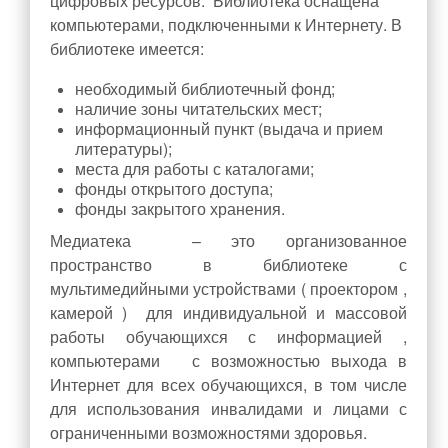
цифровых ресурсов. Библиотека оснащена
компьютерами, подключенными к Интернету. В
Фото и видеоматериалы
библиотеке имеется:
Школьный театр
необходимый библиотечный фонд;
Школьные новости
наличие зоны читательских мест;
информационный пункт (выдача и прием
Медиацентр#217
литературы);
Безопасность
места для работы с каталогами;
фонды открытого доступа;
Безопасность
фонды закрытого хранения.
Профилактика детского дорожно-транспортного травматизма
Медиатека – это организованное
пространство в библиотеке с
Противопожарная безопасность и действия в чрезвычайных
мультимедийными устройствами ( проектором ,
ситуациях
камерой ) для индивидуальной и массовой
Безопасный интернет
работы обучающихся с информацией ,
Профилактика экстремизма и терроризма
компьютерами с возможностью выхода в
Интернет для всех обучающихся, в том числе
Противодействие коррупции
для использования инвалидами и лицами с
Нормативные правовые и иные акты в сфере
ограниченными возможностями здоровья.
противодействия коррупции