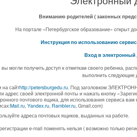
Электронный 
Вниманию родителей ( законных предс
На портале «Петербургское образование» открыт до
Наши но
Инструкция по использованию сервис
Вход в электронный
 вы могли получить доступ к отметкам своего ребенка, рас
выполнить следующие 
 на сайт
http://petersburgedu.ru
. Под заголовком ЭЛЕКТРОН
и адрес своей электронной почты и нажать кнопку «Зарегис
тронного почтового ящика, для использования сервиса вам 
исах:
Mail.ru
,
Yandex.ru
,
Rambler.ru
, Gmail
.
com
)
пользуйте адреса почтовых ящиков, выданных на работе.
 регистрации e-mail поменять нельзя ( возможно только рег