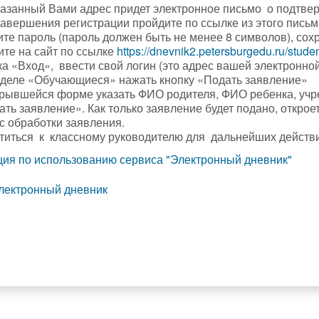
казанный Вами адрес придет электронное письмо о подтве
завершения регистрации пройдите по ссылке из этого письм
ите пароль (пароль должен быть не менее 8 символов), сох
ите на сайт по ссылке
https://dnevnik2.petersburgedu.ru/stude
а «Вход», ввести свой логин (это адрес вашей электронной
зделе «Обучающиеся» нажать кнопку «Подать заявлени
крывшейся форме указать ФИО родителя, ФИО ребенка, учре
ть заявление». Как только заявление будет подано, открое
с обработки заявления.
титься к классному руководителю для дальнейших действи
ция по использованию сервиса "Электронный дневник"
электронный дневник