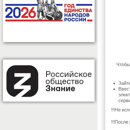
Чтобы
Зайти
Ввест
элек
серв
!!!Не ис
!!!После