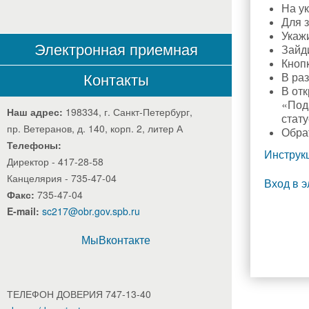
На у
Для 
Укаж
Электронная приемная
Зайд
Кнопк
В ра
Контакты
В от
«Пода
Наш адрес:
198334, г. Санкт-Петербург,
стату
пр. Ветеранов, д. 140, корп. 2, литер А
Обра
Телефоны:
Инструк
Директор - 417-28-58
Канцелярия - 735-47-04
Вход в 
Факс:
735-47-04
E-mail:
sc217@obr.gov.spb.ru
МыВконтакте
ТЕЛЕФОН ДОВЕРИЯ 747-13-40