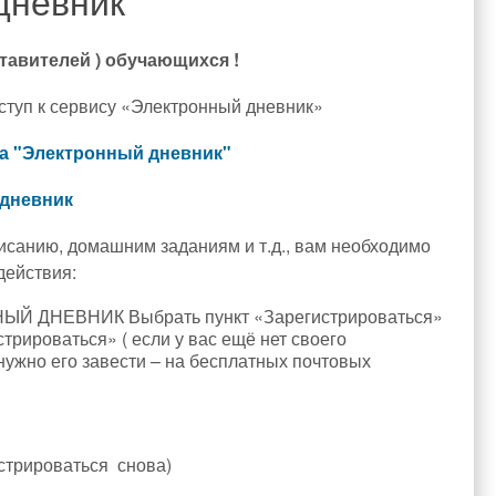
дневник
тавителей ) обучающихся !
ступ к сервису «Электронный дневник»
вости
а "Электронный дневник"
 дневник
писанию, домашним заданиям и т.д., вам необходимо
действия:
НЫЙ ДНЕВНИК Выбрать пункт «Зарегистрироваться»
трироваться» ( если у вас ещё нет своего
нужно его завести – на бесплатных почтовых
истрироваться снова)