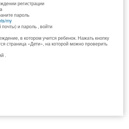
рждении регистрации
а
раните пароль
nts/my
 почты) и пароль , войти
е»
ждение, в котором учится ребенок. Нажать кнопку
тся страница «Дети», на которой можно проверить
й .