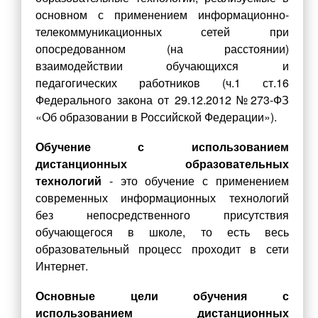
Методическая копилка
основном с применением информационно-
Разработки уроков
телекоммуникационных сетей при
опосредованном (на расстоянии)
Воспитательная работа
взаимодействии обучающихся и
Штаб воспитательной работы
педагогических работников (ч.1 ст.16
Федерального закона от 29.12.2012 №273-ФЗ
Классные руководители
«Об образовании в Российской Федерации»).
Документация
Обучение с использованием
Профориентация
дистанционных образовательных
Разговоры о важном
технологий
- это обучение с применением
Профилактика детского дорожно-транспортного травматизма
современных информационных технологий
без непосредственного присутствия
Профилактика негативных явлений среди
обучающегося в школе, то есть весь
несовершеннолетних
образовательный процесс проходит в сети
Школьное самоуправление
Интернет.
Первичное отделение РДДМ «Движение первых»
Основные цели обучения с
Орлята России
использованием дистанционных