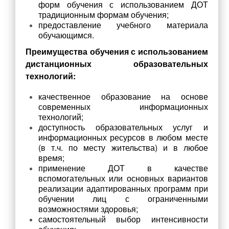
форм обучения с использованием ДОТ
традиционным формам обучения;
Музейная экспозиция
предоставление учебного материала
Визитка музея
обучающимся.
Экскурсионная и просветительская деятельность музея
Преимущества обучения с использованием
дистанционных образовательных
О нас пишут
технологий:
Награды и достижения
качественное образование на основе
Бессмертный полк
современных информационных
ОДОД
технологий;
доступность образовательных услуг и
Документы ОДОД
информационных ресурсов в любом месте
(в т.ч. по месту жительства) и в любое
Визитная карточка ОДОД
время;
Деятельность ОДОД
применение ДОТ в качестве
вспомогательных или основных вариантов
ШСК
реализации адаптированных программ при
Достижения обучающихся ОДОД
обучении лиц с ограниченными
возможностями здоровья;
Достижения педагогов ОДОД
самостоятельный выбор интенсивности
Фото и видеоматериалы