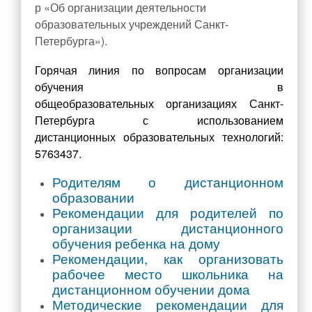
р «Об организации деятельности
Прием в 1 класс
образовательных учреждений Санкт-
Выбор модуля ОРКСЭ
Петербурга»).
ТПМПК
Горячая линия по вопросам организации
Электронный дневник
обучения в
общеобразовательных
организациях Санкт-
Ежедневное меню
Петербурга с использованием
Расписание занятий
дистанционных
образовательных технологий:
Медицинский кабинет
5763437.
Обратная связь
Родителям о дистанционном
Вопрос/Ответ
образовании
Ответы на часто задаваемые вопросы
Рекомендации для родителей по
организации дистанционного
Новости Минпросвещения России
обучения ребенка на дому
Ученикам
Рекомендации, как организовать
рабочее место школьника на
Классы и классные руководители
дистанционном обучении дома
Расписание занятий
Методические рекомендации для