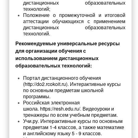
Методические материалы
дистанционных образовательных
технологий
;
Комиссия по противодействию коррупции
Положение о промежуточной и итоговой
аттестации обучающихся с применением
Обратная связь для сообщений о фактах коррупции
дистанционных образовательных
Информационные материалы
технологий
.
Службы школы
Рекомендуемые универсальные ресурсы
для организации обучения с
Социально-педагогическое сопровождение
использованием дистанционных
Психолого-педагогическое сопровождение
образовательных технологий:
Психолого-педагогический консилиум
Портал дистанционного обучения
Служба медиации
(
http://do2.rcokoit.ru
). Интерактивные курсы
по основным предметам школьной
Медицинский кабинет
программы.
Российская электронная
Библиотека
школа.
https://resh.edu.ru/
. Видеоуроки и
Служба здоровья
тренажеры по всем учебным предметам.
Учи.ру. Интерактивные курсы по основным
Организация отдыха и оздоровления детей
предметам 1-4 классов, а также математике
Охрана труда
и английскому языку 5 - 9 классов.