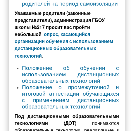
родителей на период самоизоляции
Учебная работа
Уважаемые родители (законные
Обучение с использованием дистанционных
представители), администрация ГБОУ
образовательных технологий
школы №217 просит вас пройти
Введение ФГОС СОО
небольшой
опрос, касающийся
Государственная итоговая аттестация (ГИА)
организации обучения с использованием
дистанционных образовательных
Итоговое собеседование (ИС-9)
технологий
.
Итоговое сочинение (ИС-11)
Положение об обучении с
Проведение оценочных процедур в ОУ
использованием дистанционных
Всероссийские проверочные работы
образовательных технологий
Положение о промежуточной и
Всероссийская олимпиада школьников
итоговой аттестации обучающихся
Функциональная грамотность
с применением дистанционных
образовательных технологий
Проектная деятельность
Конкурсы , олимпиады
Под дистанционными образовательными
технологиями (ДОТ)
понимаются
Инновационная деятельность
образовательные технологии, реализуемые в