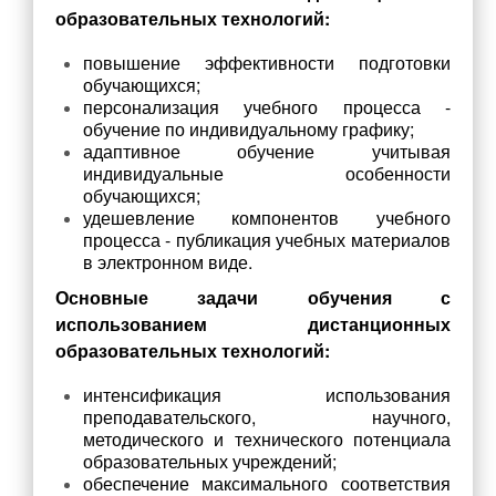
Всероссийский конкурс «Большая перемена»
образовательных технологий:
Школьная жизнь
повышение эффективности подготовки
обучающихся;
История школы
персонализация учебного процесса -
Достижения педагогического коллектива
обучение по индивидуальному графику;
адаптивное обучение учитывая
Достижения обучающихся
индивидуальные особенности
Наши события
обучающихся;
удешевление компонентов учебного
Школьные предметные недели
процесса - публикация учебных материалов
в электронном виде.
Спортивные события
Основные задачи обучения с
Готов к труду и обороне
использованием дистанционных
ЦОС
образовательных технологий:
Наставничество
интенсификация использования
Музей «Десант Памяти. Лиговский рубеж»
преподавательского, научного,
методического и технического потенциала
Знакомство с музеем
образовательных учреждений;
обеспечение максимального соответствия
Нормативные документы музея