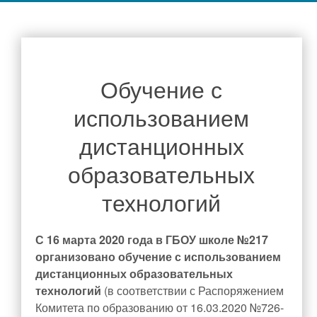
Руководство
Директор школы
Администрация школы
Обучение с
Педагогический состав
Материально-техническое обеспечение и оснащенность
использованием
образовательного процесса. Доступная среда
дистанционных
Платные образовательные услуги
образовательных
Финансово-хозяйственная деятельность
Наши новости
Вакантные места для приема (перевода) обучающихся
технологий
Стипендии и меры поддержки обучающихся
С 16 марта 2020 года в ГБОУ школе №217
Международное сотрудничество
организовано обучение с использованием
Организация питания в образовательной организации
дистанционных образовательных
Родителям
технологий
(в соответствии с Распоряжением
Комитета по образованию от 16.03.2020 №726-
Объявления для родителей