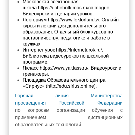
Московская электронная
Снижение бюрократической нагрузки на
школа
https://uchebnik.mos.ru/catalogue
.
учителя
Видеоуроки и сценарии уроков.
Лекториум
https://www.lektorium.tv/
. Онлайн-
курсы и лекции для дополнительного
образования. Отдельный блок курсов по
наставничеству, педагогике и работе в
кружках.
Интернет урок
https://interneturok.ru/
.
Библиотека видеоуроков по школьной
программе.
Якласс
https://www.yaklass.ru/
. Видеоуроки и
тренажеры.
Площадка Образовательного центра
«Сириус» (
http://edu.sirius.online
).
Горячая линия Министерства
просвещения Российской Федерации
по вопросам организации обучения с
применением дистанционных
образовательных технологий.