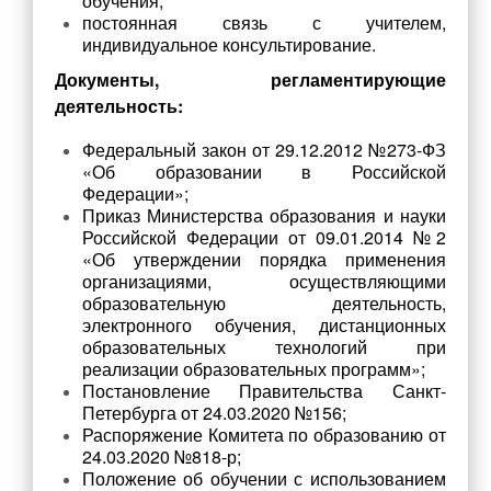
обучения;
постоянная связь с учителем,
Школьный театр
индивидуальное консультирование.
Школьные новости
Документы, регламентирующие
деятельность:
Медиацентр#217
Федеральный закон от 29.12.2012 №273-ФЗ
Безопасность
«Об образовании в Российской
Федерации»;
Безопасность
Приказ Министерства образования и науки
Профилактика детского дорожно-транспортного травматизма
Российской Федерации от 09.01.2014 №2
«Об утверждении порядка применения
Противопожарная безопасность и действия в чрезвычайных
организациями, осуществляющими
ситуациях
образовательную деятельность,
электронного обучения, дистанционных
Безопасный интернет
образовательных технологий при
Профилактика экстремизма и терроризма
реализации образовательных программ»;
Постановление Правительства Санкт-
Противодействие коррупции
Петербурга от 24.03.2020 №156
;
Распоряжение Комитета по образованию от
Нормативные правовые и иные акты в сфере
24.03.2020 №818-р
;
противодействия коррупции
Положение об обучении с использованием